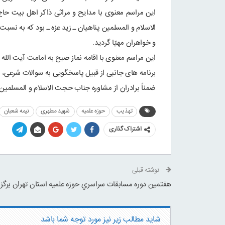
این مراسم معنوی با مدایح و مراثی ذاکر اهل بیت ح
الاسلام و المسلمین پناهیان ـ زید عزه ـ بود که به نسب
و خواهران مهیّا گردید.
این مراسم معنوی با اقامه نماز صبح به امامت آیت الله 
برنامه های جانبی از قبیل پاسخگویی به سوالات شرعی، بر
ضمناً برادران از مشاوره جناب حجت الاسلام و المسلمین 
تهذیب
حوزه علمیه
شهید مطهری
نیمه شعبان
اشتراک گذاری
گالری فیلم
نوشته قبلی
نماز جمعه تاریخی آیت الله خامنه ای زیر بار
هفتمين دوره مسابقات سراسري حوزه علميه استان تهران برگزا
شاید مطالب زیر نیز مورد توجه شما باشد