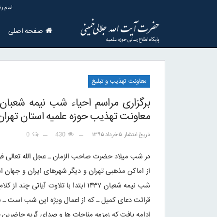
امام رض
صفحه اصلی
معاونت تهذیب و تبلیغ
برگزاری مراسم احیاء شب نیمه شعبان
معاونت تهذیب حوزه علمیه استان تهران
تاریخ انتشار
۵ خرداد ۱۳۹۵
430
0
در شب میلاد حضرت صاحب الزمان ـ عجل الله تعالی فر
از اماکن مذهبی تهران و دیگر شهرهای ایران و جهان 
شب نیمه شعبان ۱۴۳۷ ابتدا با تلاوت آی
قرائت دعای کمیل ـ که از اعمال ویژه این شب است ـ ب
ادامه یافت که زمزمه مناجات ها و صدای گریه حاضرین ج