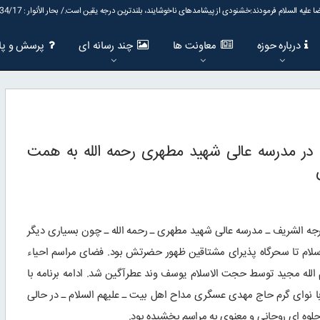
ا علیه السلام فرمودند:خشنودى از پیشامدهاى ناخوشایند، بلند‌ترین درجه یقین است./ بحار الأنوار : 82/134/17
درباره حوزه
معاونت ها
چند رسانه ای
پرسش و پا
 در مدرسه عالی شهید مطهری رحمه الله به همت
جه الشریف ـ مدرسه عالی شهید مطهری ـ رحمه الله ـ چون بسیاری دیگر
اسلام تا سحرگاه پذیرای مشتاقین ظهور حضرتش بود. فضای مراسم احیاء
اتی چند از کلام الله مجید توسط حجت الاسلام یوسف وند عطرآگین شد. ادامه برنامه با
ا نوای گرم حاج مهدی عسگری مداح اهل بیت ـ علیهم السلام ـ در حالی
لوه ای روحانی و معنوی به مراسم بخشیده بود.