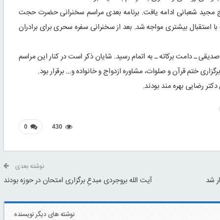
اج مجید شعبانی ادامه یافت. برنامه بعدی مراسم سخنرانی حضرت حجت
ت با استقبال بیشتری مواجه شد. بعد از سخنرانی سفره سحری برای برادران
صدیقی ـ دامت برکاته ـ به اتمام رسید. شایان ذکر است در کنار این مراسم
گزاری ختم قرآن و صلوات، مشاوره ازدواج و خانواده و… برقرار بود.
دکتر رضایی بهره مند بودند.
0
430
چند رسانه ای
گزارش تصویری دیدار اساتید و کادر حوزه علمیه حضرت
نوشته بعدی
ان سال ۱۳۶۰
آیت الله…
ر شد
آیت الله بروجردی مبدعِ برگزاری امتحان در حوزه بودند
نوشته های دیگر نویسنده