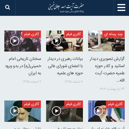
چند رسانه ای
گالری فیلم
گالری فیلم
گزارش تصویری دیدار
بیانات رهبری در دیدار
سخنان تاریخی امام
اساتید و کادر حوزه
با اعضای شورای عالی
خمینی(ره) در بدو ورود
علمیه حضرت آیت
حوزه های علمیه
به ایران
الله…
۷ اسفند ۱۳۹۵
۷ اسفند ۱۳۹۵
۲۴ اردیبهشت ۱۴۰۳
گالری فیلم
گالری فیلم
گالری فیلم