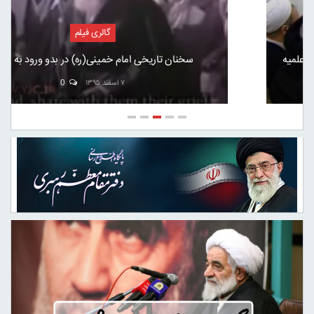
گالری فیلم
سخنان تاریخی امام خمینی(ره) در بدو ورود به ایران
۷ اسفند ۱۳۹۵
0