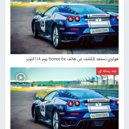
هواوي تستعد للكشف عن هاتف honor 6x يوم ۱۸ اكتوبر
چند رسانه ای