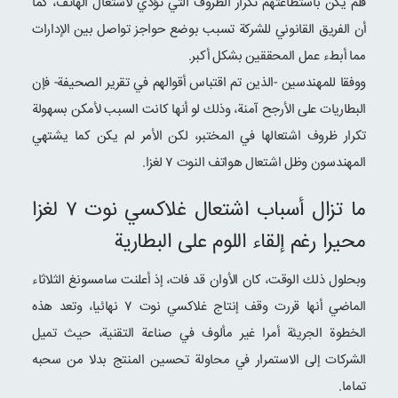
فلم يكن باستطاعتهم تكرار الظروف التي تؤدي لاشتعال الهاتف، كما
أن الفريق القانوني للشركة تسبب بوضع حواجز تواصل بين الإدارات
مما أبطء عمل المحققين بشكل أكبر.
ووفقا للمهندسين -الذين تم اقتباس أقوالهم في تقرير الصحيفة- فإن
البطاريات على الأرجح آمنة، وذلك لو أنها كانت السبب لأمكن بسهولة
تكرار ظروف اشتعالها في المختبر، لكن الأمر لم يكن كما يشتهي
المهندسون وظل اشتعال هواتف النوت ۷ لغزا.
ما تزال أسباب اشتعال غلاكسي نوت ۷ لغزا
محيرا رغم إلقاء اللوم على البطارية
وبحلول ذلك الوقت، كان الأوان قد فات، إذ أعلنت سامسونغ الثلاثاء
الماضي أنها قررت وقف إنتاج غلاكسي نوت ۷ نهائيا، وتعد هذه
الخطوة الجريئة أمرا غير مألوف في صناعة التقنية، حيث تميل
الشركات إلى الاستمرار في محاولة تحسين المنتج بدلا من سحبه
تماما.