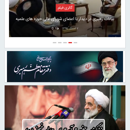
گالری فیلم
سخنان تاریخی امام خمینی(ره) در بدو ورود به ایران
۷ اسفند ۱۳۹۵
0