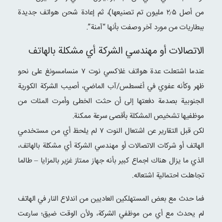
من أصل ۲٫۵ مليون تم تصنيعها)، ثم إعادة شحن هواتف جديدة
ببطاريات من مورد آخر وصفت بأنها “آمنة”.
الاتصالات أو مهندسي الشركة أي مشكلة بالهاتف
عندما اشتعلت عدة هواتف غلاكسي نوت ۷ منسامسونغ على نحو
ظهر وكأنه عفوي في أغسطس/آب الماضي، أصيب الشركة الكورية
الجنوبية بصدمة دفعتها إلى أن حثت الخطى وأمرت المئات من
موظفيها تشخيص المشكلة بأقصى سرعة ممكنة.
لكن قبل التقارير عن اشتعال النوت ۷ لم يلحظ أي من مستخدمي
الهاتف أو شركات الاتصالات أو مهندسي الشركة أي مشكلة بالهاتف،
الذي ما يزال هناك اجماع كبير بأنه جهاز ممتاز غزير بالمزايا – طالما
تجاهلت احتمالية اشتعاله.
فما حدث مع بعض المستهلكين العاديين من اندلاع النار في الهاتف
لم يحدث مع أي من موظفي الشركة، ولأن الوقت ضيق؛ سارعت