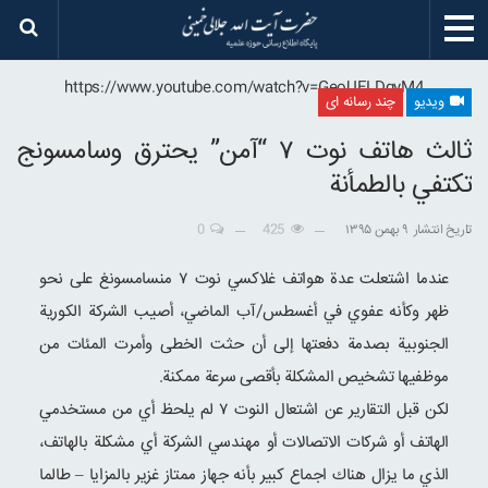
https://www.youtube.com/watch?v=GeoUELDgyM4
ویدیو
چند رسانه ای
ثالث هاتف نوت ۷ “آمن” يحترق وسامسونج
تكتفي بالطمأنة
تاریخ انتشار
۹ بهمن ۱۳۹۵
425
0
عندما اشتعلت عدة هواتف غلاكسي نوت ۷ منسامسونغ على نحو
ظهر وكأنه عفوي في أغسطس/آب الماضي، أصيب الشركة الكورية
الجنوبية بصدمة دفعتها إلى أن حثت الخطى وأمرت المئات من
موظفيها تشخيص المشكلة بأقصى سرعة ممكنة.
لكن قبل التقارير عن اشتعال النوت ۷ لم يلحظ أي من مستخدمي
الهاتف أو شركات الاتصالات أو مهندسي الشركة أي مشكلة بالهاتف،
الذي ما يزال هناك اجماع كبير بأنه جهاز ممتاز غزير بالمزايا – طالما