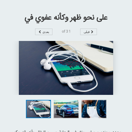
على نحو ظهر وكأنه عفوي في
3
of
1
قبلی
بعدی