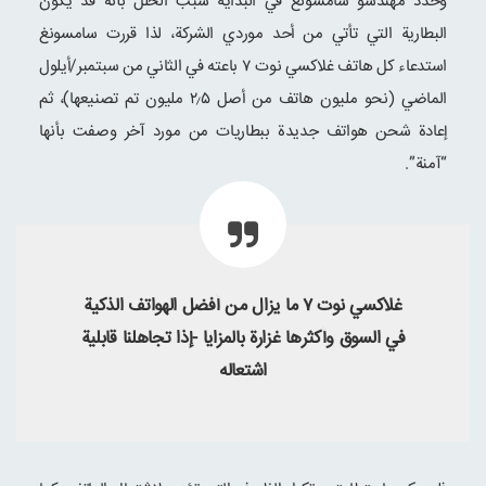
وحدد مهندسو سامسونغ في البداية سبب الخلل بأنه قد يكون
البطارية التي تأتي من أحد موردي الشركة، لذا قررت سامسونغ
استدعاء كل هاتف غلاكسي نوت ۷ باعته في الثاني من سبتمبر/أيلول
الماضي (نحو مليون هاتف من أصل ۲٫۵ مليون تم تصنيعها)، ثم
إعادة شحن هواتف جديدة ببطاريات من مورد آخر وصفت بأنها
“آمنة”.
غلاكسي نوت ۷ ما يزال من أفضل الهواتف الذكية
في السوق وأكثرها غزارة بالمزايا -إذا تجاهلنا قابلية
اشتعاله