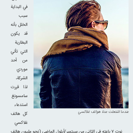
في البداية
سبب
الخلل بأنه
قد يكون
البطارية
التي تأتي
من أحد
موردي
الشركة،
لذا قررت
سامسونغ
استدعاء
عندما اشتعلت عدة هواتف غلاكسي
كل هاتف
غلاكسي
نوت ۷ باعته في الثاني من سبتمبر/أيلول الماضي (نحو مليون هاتف