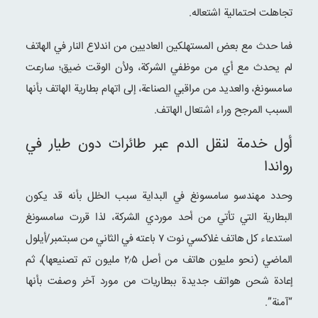
تجاهلت احتمالية اشتعاله.
فما حدث مع بعض المستهلكين العاديين من اندلاع النار في الهاتف
لم يحدث مع أي من موظفي الشركة، ولأن الوقت ضيق؛ سارعت
سامسونغ، والعديد من مراقبي الصناعة، إلى اتهام بطارية الهاتف بأنها
السبب المرجح وراء اشتعال الهاتف.
أول خدمة لنقل الدم عبر طائرات دون طيار في
رواندا
وحدد مهندسو سامسونغ في البداية سبب الخلل بأنه قد يكون
البطارية التي تأتي من أحد موردي الشركة، لذا قررت سامسونغ
استدعاء كل هاتف غلاكسي نوت ۷ باعته في الثاني من سبتمبر/أيلول
الماضي (نحو مليون هاتف من أصل ۲٫۵ مليون تم تصنيعها)، ثم
إعادة شحن هواتف جديدة ببطاريات من مورد آخر وصفت بأنها
“آمنة”.