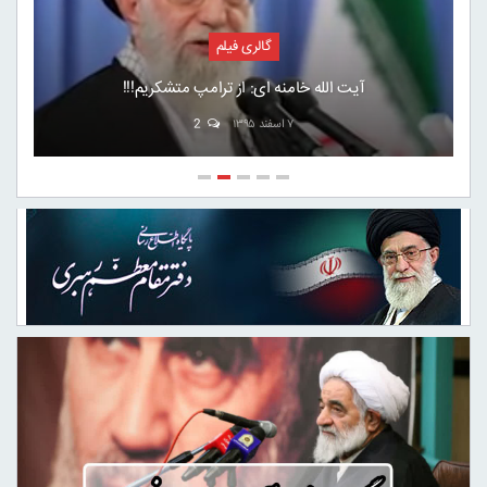
گالری فیلم
مپ متشکریم!!!
نماز جمعه تاریخی آیت الله خامنه ای ز
2
۷ اسفند ۱۳۹۵
0