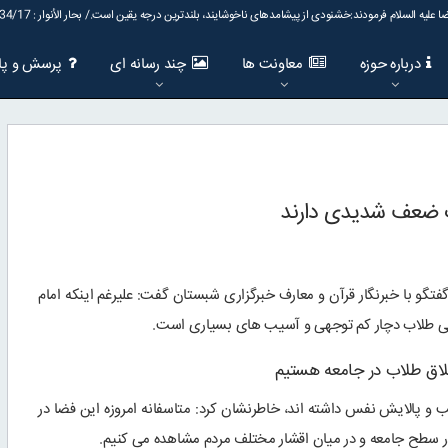
ا علیه السلام فرمودند:خشنودى از پیشامدهاى ناخوشایند، بلند‌ترین درجه یقین است./ بحار الأنوار : 82/134/17
درباره حوزه
معاونت ها
چند رسانه ای
پرسش و پا
ب ضعف شدیدی دارند
تگو با خبرنگار قرآن و معارف خبرگزاری شبستان گفت: علیرغم اینکه امام
لاقی طلاب دچار کم توجهی و آسیب های بسیاری است.
لاق طلاب در جامعه هستیم
یب و پالایش نفس داشته اند، خاطرنشان کرد: متاسفانه امروزه این فضا در
در سطح جامعه و در میان اقشار مختلف مردم مشاهده می کنیم.