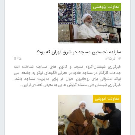
معاونت پژوهشی
سازنده نخستین مسجد در شرق تهران که بود؟
۲۴ آذر ۱۳۹۵
0
خبرگزاری شبستان-گروه مسجد و کانون های مساجد: شناخت ائمه
جماعات اثرگذار در مساجد علاوه بر معرفی الگوهای نیکو به جامعه، می
تواند مشوقی برای روحانیون جوان تر برای مدیریت مساجد باشد.
خبرگزاری شبستان طی سلسله گزارش هایی به معرفی تعدادی از این…
معاونت آموزشی